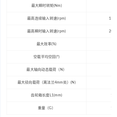
最大瞬时转矩(Nm)
0.3
最高连续输入转速(rpm)
160
最高瞬时输入转速(rpm)
200
最大效率(%)
75
空载平均空回(°)
1.5
最大轴向动态载荷（N）
20
最大径向载荷（离法兰4mm处）(N)
45
齿轮箱长度L1(mm)
17.
重量（G）
12.