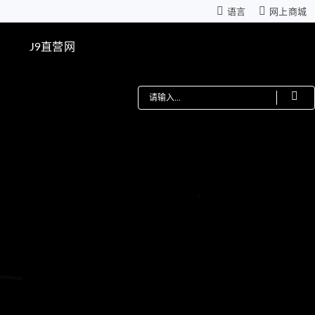
语言
网上商城
网
J9直营网
费
机器人
星减速箱（高性能版）
零背隙齿轮箱
模组
仿生机器人灵巧手
距调节驱动系统
ZWSMD Φ4mm系列
电路板
ZWSMD Φ6mm系列
ZWSMD Φ8mm系列
ZWSMD Φ10mm系列
ZWSMD Φ12mm系列
ZWSMD Φ16mm系列
ZWSMD Φ19mm系列