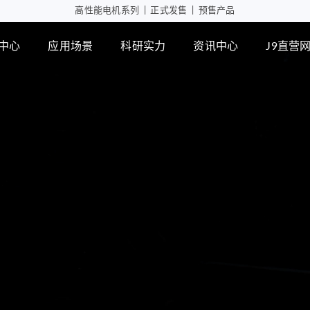
高性能电机系列
|
正式发售
|
预售产品
中心
应用场景
科研实力
资讯中心
J9直营
工业自动化
智能消
行星减速箱
行
高性能电机应用
摄像头
微型瞳
PD版本
MD版本
可持续发展
设计实力
展会活动
J9直营网
智能制造
行业资讯
检测能力
常见问题
ZWPD Φ4.3mm系列
ZWMD Φ3.4mm系列
ZWPD Φ6mm系列
ZWMD Φ4.3mm系列
ZWPD Φ8mm系列
ZWMD Φ6mm系列
ZWPD Φ10mm系列
ZWMD Φ8mm系列
ZWPD Φ12mm系列
ZWMD Φ10mm系列