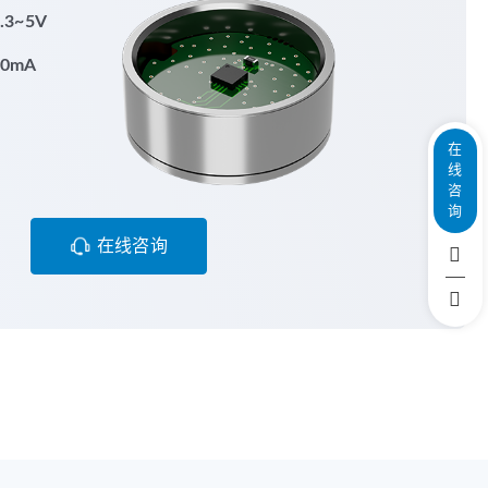
3~5V
0mA
m
在
线
咨
询
在线咨询