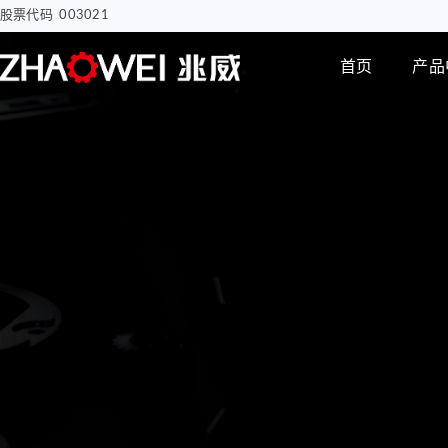
股票代码 003021
首页
产品
汽车电子
智慧医疗
步进电机
编码器
智能汽车屏幕解决方案
骨科手术创面清洗泵
电子驻车MGU
胰岛素注射泵
Φ8mm 编码器
研发实力
企业动态
公司介绍
电机
智能尾门伸缩
移液工作站驱动系统
Φ12mm 编码器
拇指并排直线电机
Φ22mm 编码器
Φ12mm拇指直线电机
Φ38mm 编码器
Φ12mm掌心直线电
机-1
无刷空心杯电机
Φ12mm掌心直线电