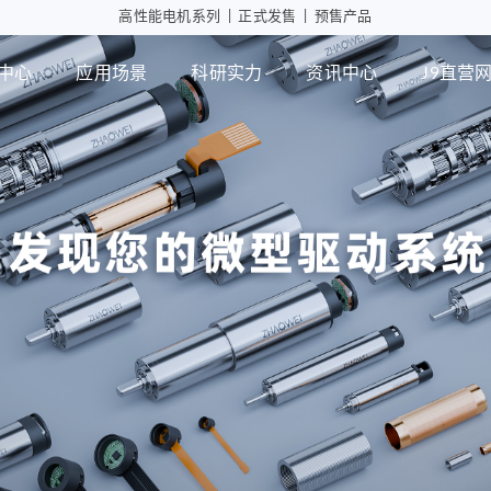
高性能电机系列
|
正式发售
|
预售产品
中心
应用场景
科研实力
资讯中心
J9直营
工业自动化
智能消
行星减速箱
行
高性能电机应用
摄像头
微型瞳
PD版本
MD版本
可持续发展
设计实力
展会活动
J9直营网
智能制造
行业资讯
检测能力
常见问题
ZWPD Φ4.3mm系列
ZWMD Φ3.4mm系列
ZWPD Φ6mm系列
ZWMD Φ4.3mm系列
ZWPD Φ8mm系列
ZWMD Φ6mm系列
ZWPD Φ10mm系列
ZWMD Φ8mm系列
ZWPD Φ12mm系列
ZWMD Φ10mm系列