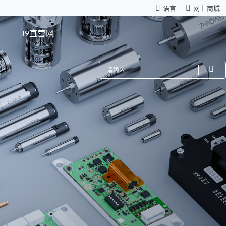
语言
网上商城
网
J9直营网
费
机器人
星减速箱（高性能版）
零背隙齿轮箱
模组
仿生机器人灵巧手
距调节驱动系统
ZWSMD Φ4mm系列
电路板
ZWSMD Φ6mm系列
ZWSMD Φ8mm系列
ZWSMD Φ10mm系列
ZWSMD Φ12mm系列
ZWSMD Φ16mm系列
ZWSMD Φ19mm系列