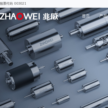
股票代码 003021
首页
产品
汽车电子
智慧医疗
步进电机
编码器
智能汽车屏幕解决方案
骨科手术创面清洗泵
电子驻车MGU
胰岛素注射泵
Φ8mm 编码器
研发实力
企业动态
公司介绍
电机
智能尾门伸缩
移液工作站驱动系统
Φ12mm 编码器
拇指并排直线电机
Φ22mm 编码器
Φ12mm拇指直线电机
Φ38mm 编码器
Φ12mm掌心直线电
机-1
无刷空心杯电机
Φ12mm掌心直线电