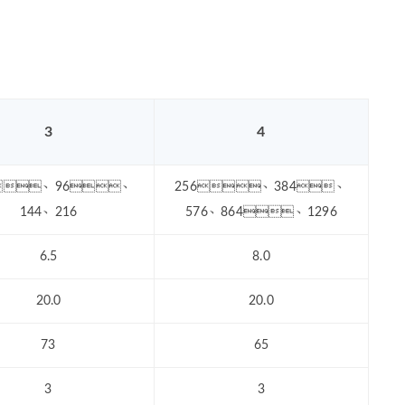
3
4
、96、
256、384、
144、216
576、864、1296
6.5
8.0
20.0
20.0
73
65
3
3