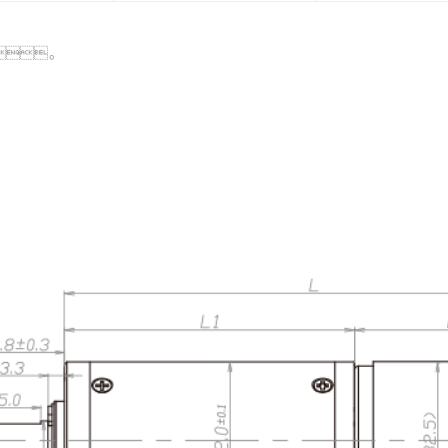
。