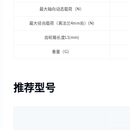
最大轴向动态载荷（N）
最大径向载荷（离法兰4mm处）(N)
齿轮箱长度L1(mm)
重量（G）
推荐型号