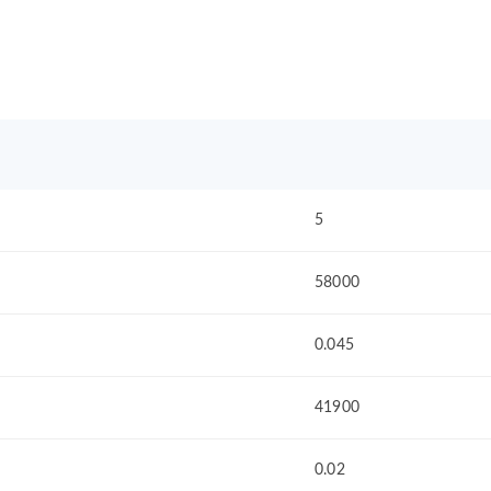
5
58000
0.045
41900
0.02