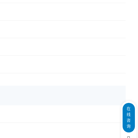
在
线
咨
询