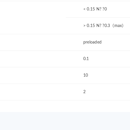
< 0.15 N? ?0
> 0.15 N? ?0.3（max）
preloaded
0.1
10
2