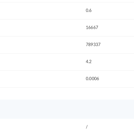
0.6
16667
789337
4.2
0.0006
/