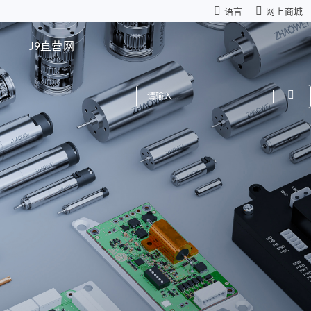
语言
网上商城
网
J9直营网
费
机器人
星减速箱（高性能版）
零背隙齿轮箱
模组
仿生机器人灵巧手
距调节驱动系统
ZWSMD Φ4mm系列
电路板
ZWSMD Φ6mm系列
ZWSMD Φ8mm系列
ZWSMD Φ10mm系列
ZWSMD Φ12mm系列
ZWSMD Φ16mm系列
ZWSMD Φ19mm系列