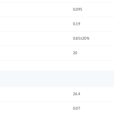
0.095
0.19
0.85±20%
20
26.4
0.07