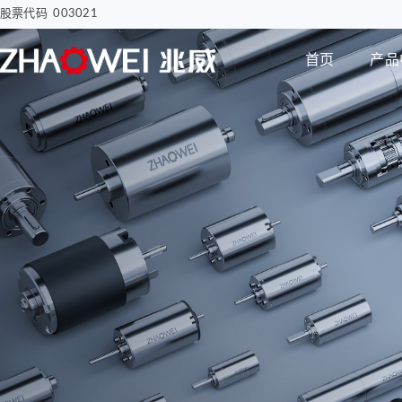
股票代码 003021
首页
产品
汽车电子
智慧医疗
步进电机
编码器
智能汽车屏幕解决方案
骨科手术创面清洗泵
电子驻车MGU
胰岛素注射泵
Φ8mm 编码器
研发实力
企业动态
公司介绍
电机
智能尾门伸缩
移液工作站驱动系统
Φ12mm 编码器
拇指并排直线电机
Φ22mm 编码器
Φ12mm拇指直线电机
Φ38mm 编码器
Φ12mm掌心直线电
机-1
无刷空心杯电机
Φ12mm掌心直线电