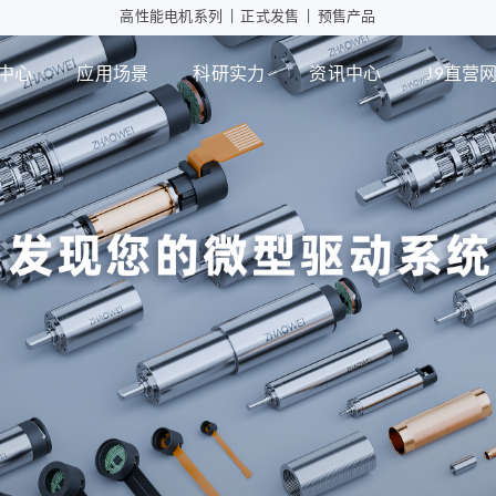
高性能电机系列
|
正式发售
|
预售产品
中心
应用场景
科研实力
资讯中心
J9直营
工业自动化
智能消
行星减速箱
行
高性能电机应用
摄像头
微型瞳
PD版本
MD版本
可持续发展
设计实力
展会活动
J9直营网
智能制造
行业资讯
检测能力
常见问题
ZWPD Φ4.3mm系列
ZWMD Φ3.4mm系列
ZWPD Φ6mm系列
ZWMD Φ4.3mm系列
ZWPD Φ8mm系列
ZWMD Φ6mm系列
ZWPD Φ10mm系列
ZWMD Φ8mm系列
ZWPD Φ12mm系列
ZWMD Φ10mm系列