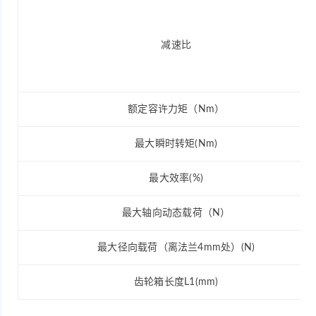
减速比
额定容许力矩（Nm）
最大瞬时转矩(Nm)
最大效率(%)
最大轴向动态载荷（N）
最大径向载荷（离法兰4mm处）(N)
齿轮箱长度L1(mm)