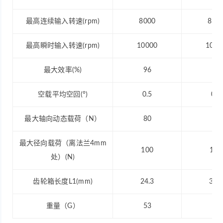
最高连续输入转速(rpm)
8000
800
最高瞬时输入转速(rpm)
10000
1000
最大效率(%)
96
92
空载平均空回(°)
0.5
0.5
最大轴向动态载荷（N）
80
80
最大径向载荷（离法兰4mm
100
145
处）(N)
齿轮箱长度L1(mm)
24.3
32.8
重量（G）
53
65