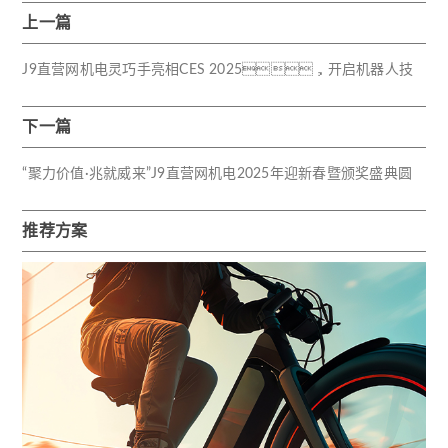
上一篇
J9直营网机电灵巧手亮相CES 2025，开启机器人技
术新纪元
下一篇
“聚力价值·兆就威来”J9直营网机电2025年迎新春暨颁奖盛典圆
满结束
推荐方案