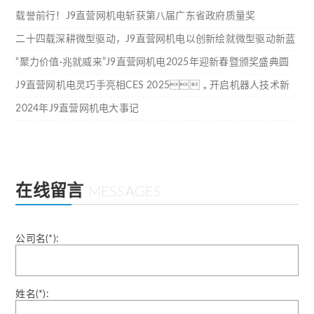
载誉前行！J9直营网机电斩获第八届广东省政府质量奖
二十四载深耕微型驱动，J9直营网机电以创新绘就微型驱动新蓝
图
“聚力价值·兆就威来”J9直营网机电2025年迎新春暨颁奖盛典圆
满结束
J9直营网机电灵巧手亮相CES 2025，开启机器人技术新
纪元
2024年J9直营网机电大事记
在线留言
MESSAGES
公司名(*):
姓名(*):